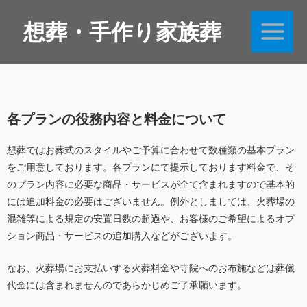
内
Main
想葬・手作り家族葬
容
Menu
を
ス
キ
ッ
プ
各プランの役務内容と料金について
想葬ではお葬式のスタイルやご予算に合わせて数種類の基本プラン
をご用意しております。各プランにて提示しております料金で、そ
のプラン内容に必要な商品・サービスが全て含まれますので基本的
には追加料金の必要はございません。例外としましては、火葬場の
混雑等による規定の安置日数の超過や、お客様のご希望によるオプ
ション商品・サービスの追加購入などがございます。
なお、火葬場にお支払いする火葬料金や寺院へのお布施などは葬儀
代金には含まれませんのであらかじめご了承願います。