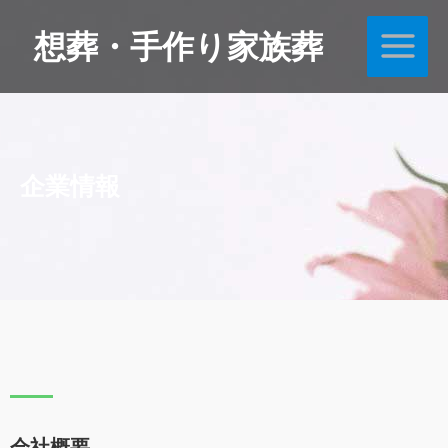
内
Main
想葬・手作り家族葬
容
Menu
を
ス
キ
ッ
プ
企業情報
会社概要