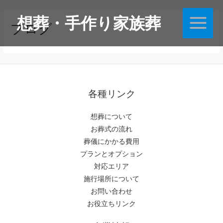
内
Main
想葬・手作り家族葬
容
ブログ
Menu
を
ス
キ
ッ
プ
各種リンク
想葬について
お葬式の流れ
葬儀にかかる費用
プランとオプション
対応エリア
施行場所について
お問い合わせ
お役立ちリンク